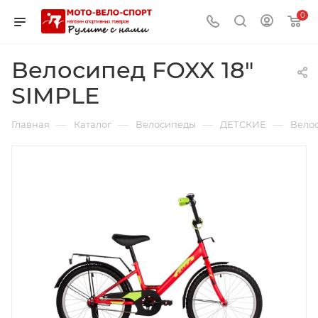
0
Велосипед FOXX 18"
SIMPLE
—
—
—
—
Главная
Каталог
Велосипеды
ДЕТСКИЕ
Вело