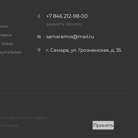
+7 846 212-98-00
ЗАКАЗАТЬ ЗВОНОК
латы
тавки
samaramvs@mail.ru
 товар
г. Самара, ул. Грозненская, д. 35
купателям
ыта на нашем сайте.
лучения
Принять