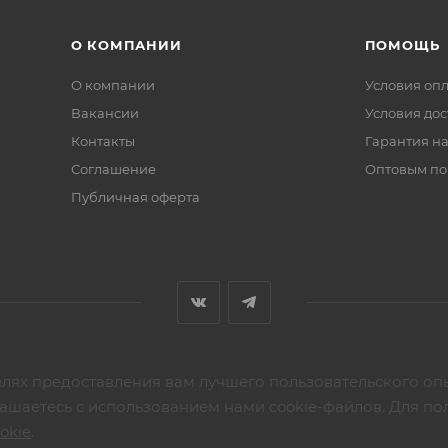
О КОМПАНИИ
ПОМОЩЬ
О компании
Условия оп
Вакансии
Условия дос
Контакты
Гарантия на
Соглашение
Оптовым по
Публичная оферта
елях предоставления вам лучшего пользовательского оп
ашаетесь с использованием нами cookie-файлов. Для по
okie
.