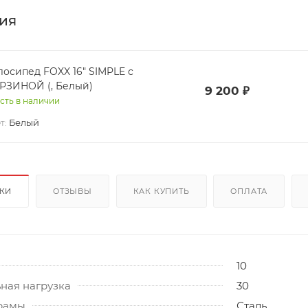
ия
лосипед FOXX 16" SIMPLE с
РЗИНОЙ (, Белый)
9 200
₽
сть в наличии
Белый
т:
ИКИ
ОТЗЫВЫ
КАК КУПИТЬ
ОПЛАТА
10
ная нагрузка
30
рамы
Сталь