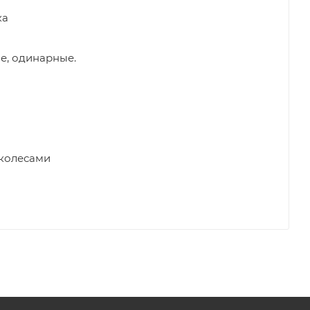
ка
, одинарные.
колесами