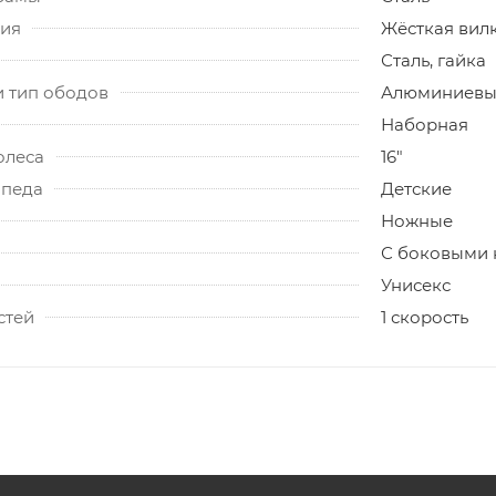
ия
Жёсткая вил
Сталь, гайка
и тип ободов
Алюминиевые
Наборная
олеса
16"
ипеда
Детские
Ножные
С боковыми 
Унисекс
стей
1 скорость