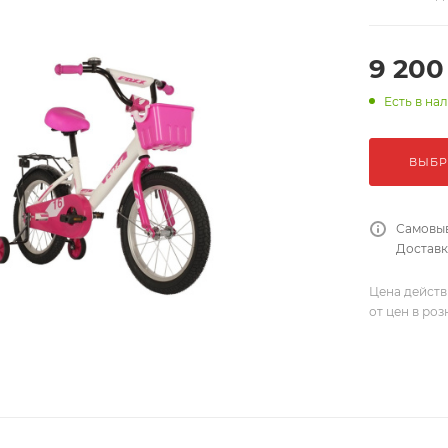
9 200
Есть в на
ВЫБР
Самовыв
Доставка
Цена действ
от цен в ро