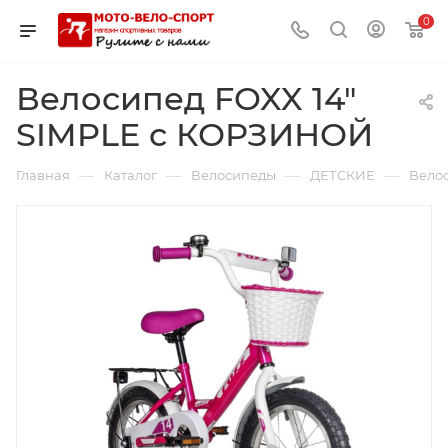
0
Велосипед FOXX 14"
SIMPLE с КОРЗИНОЙ
—
—
—
—
Главная
Каталог
Велосипеды
ДЕТСКИЕ
Вело