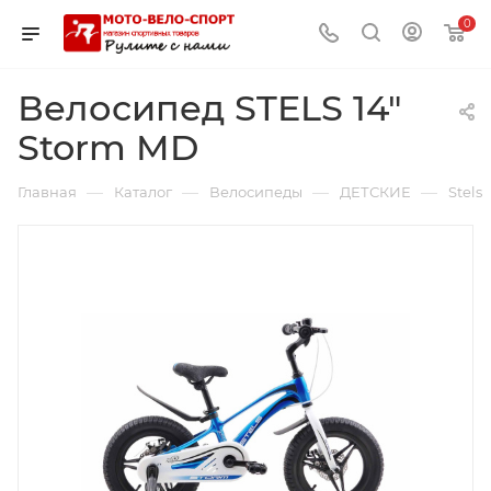
0
Велосипед STELS 14"
Storm MD
—
—
—
—
Главная
Каталог
Велосипеды
ДЕТСКИЕ
Stels