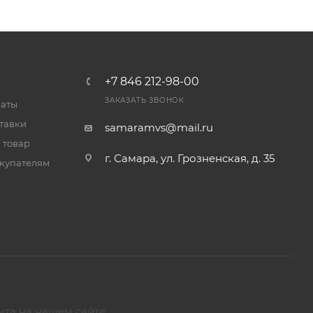
+7 846 212-98-00
ЗАКАЗАТЬ ЗВОНОК
латы
тавки
samaramvs@mail.ru
 товар
г. Самара, ул. Грозненская, д. 35
купателям
ыта на нашем сайте.