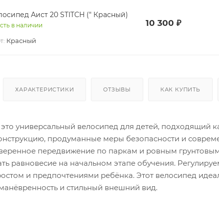
Велосипед Аист 20 STITCH (" Красный)
10 300
₽
сть в наличии
Красный
т:
ХАРАКТЕРИСТИКИ
ОТЗЫВЫ
КАК КУПИТЬ
- это универсальный велосипед для детей, подходящий ка
онструкцию, продуманные меры безопасности и соврем
веренное передвижение по паркам и ровным грунтовым
ать равновесие на начальном этапе обучения. Регулируе
 ростом и предпочтениями ребёнка. Этот велосипед иде
 манёвренность и стильный внешний вид.