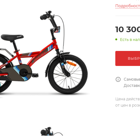
Подробнос
10 30
Есть в на
ВЫБР
Самовыв
Доставка
Цена действ
от цен в ро