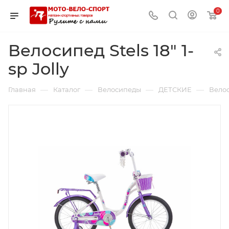
0
Велосипед Stels 18" 1-
sp Jolly
—
—
—
—
Главная
Каталог
Велосипеды
ДЕТСКИЕ
Велоси