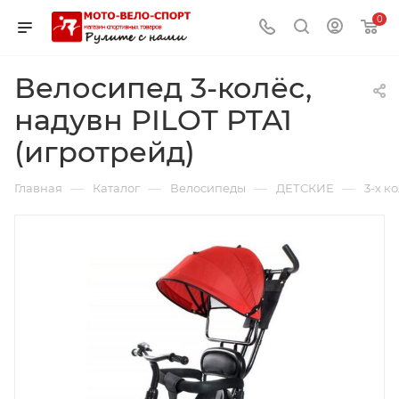
0
Велосипед 3-колёс,
надувн PILOT PTA1
(игротрейд)
—
—
—
—
Главная
Каталог
Велосипеды
ДЕТСКИЕ
3-х к