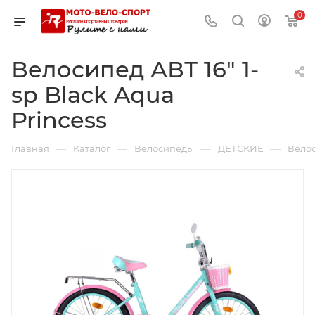
0
Велосипед АВТ 16" 1-
sp Black Aqua
Princess
—
—
—
—
Главная
Каталог
Велосипеды
ДЕТСКИЕ
Велос