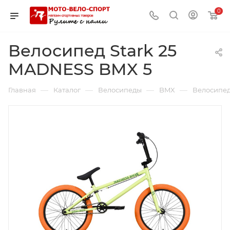
0
Велосипед Stark 25
MADNESS BMX 5
—
—
—
—
Главная
Каталог
Велосипеды
BMX
Велосипед