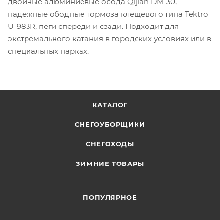
двойные алюминиевые обода Qijian DM-30,
надежные ободные тормоза клещевого типа Tektro
U-983R, пеги спереди и сзади. Подходит для
экстремального катания в городских условиях или в
специальных парках.
КАТАЛОГ
СНЕГОУБОРЩИКИ
СНЕГОХОДЫ
ЗИМНИЕ ТОВАРЫ
ПОПУЛЯРНОЕ