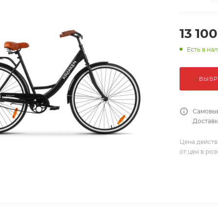
13 100
Есть в на
ВЫБР
Самовыв
Доставка
Цена действ
от цен в ро