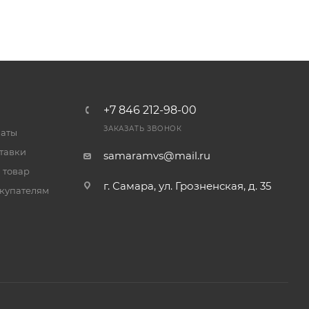
+7 846 212-98-00
ЗАКАЗАТЬ ЗВОНОК
латы
тавки
samaramvs@mail.ru
 товар
г. Самара, ул. Грозненская, д. 35
купателям