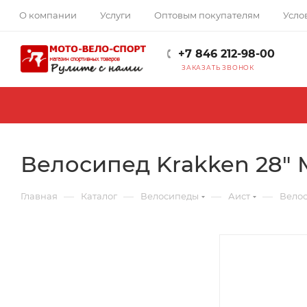
О компании
Услуги
Оптовым покупателям
Усло
+7 846 212-98-00
ЗАКАЗАТЬ ЗВОНОК
Велосипед Krakken 28" 
—
—
—
—
Главная
Каталог
Велосипеды
Аист
Велос