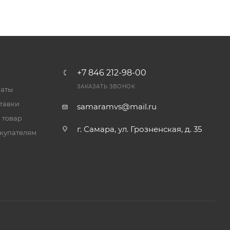
+7 846 212-98-00
ЗАКАЗАТЬ ЗВОНОК
латы
тавки
samaramvs@mail.ru
 товар
г. Самара, ул. Грозненская, д. 35
купателям