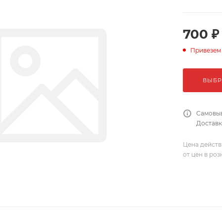
700 ₽
Привезем
ВЫБР
Самовыв
Доставка
Цена действ
от цен в ро