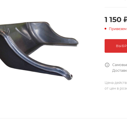
1 150 
Привезем
ВЫБР
Самовыв
Доставка
Цена действ
от цен в ро