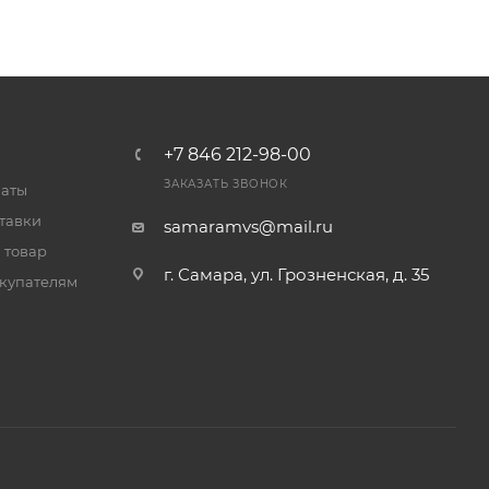
+7 846 212-98-00
ЗАКАЗАТЬ ЗВОНОК
латы
тавки
samaramvs@mail.ru
 товар
г. Самара, ул. Грозненская, д. 35
купателям