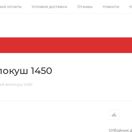
вия оплаты
Условия доставки
Отзывы
Новости
К
локуш 1450
ей волокуш 1450
Отбойник д