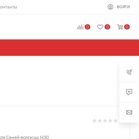
онтакты
ВОЙТИ
0
0
0
ля Саней волокуш 1450