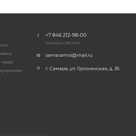
+7 846 212-98-00
ЗАКАЗАТЬ ЗВОНОК
латы
тавки
samaramvs@mail.ru
 товар
г. Самара, ул. Грозненская, д. 35
купателям
ыта на нашем сайте.