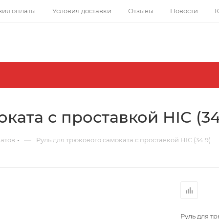
вия оплаты
Условия доставки
Отзывы
Новости
К
ката с проставкой HIC (34
—
катов
Руль для трюкового самоката с проставкой HIC (34.9)
Руль для тр