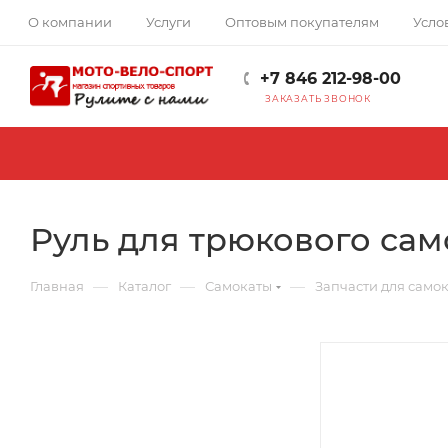
О компании
Услуги
Оптовым покупателям
Усло
+7 846 212-98-00
ЗАКАЗАТЬ ЗВОНОК
Руль для трюкового само
—
—
—
Главная
Каталог
Самокаты
Запчасти для само