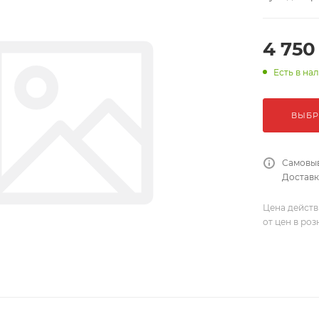
4 750
Есть в на
ВЫБР
Самовыв
Доставка
Цена действ
от цен в ро