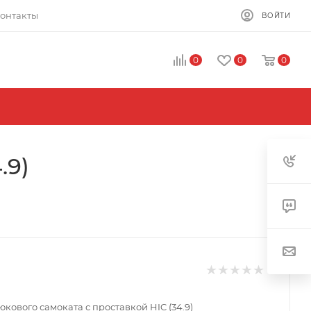
онтакты
ВОЙТИ
0
0
0
.9)
юкового самоката с проставкой HIC (34.9)