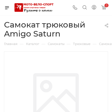
0
Самокат трюковый
Amigo Saturn
—
—
—
—
Главная
Каталог
Самокаты
Трюковые
Самока