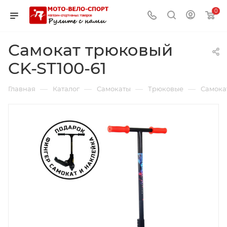
0
Самокат трюковый
CK-ST100-61
—
—
—
—
Главная
Каталог
Самокаты
Трюковые
Самока