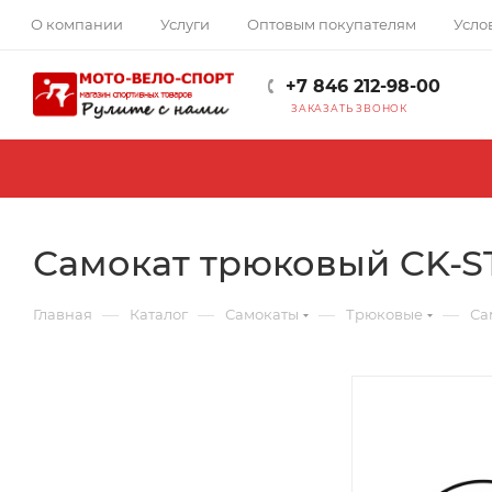
О компании
Услуги
Оптовым покупателям
Усло
+7 846 212-98-00
ЗАКАЗАТЬ ЗВОНОК
Самокат трюковый CK-S
—
—
—
—
Главная
Каталог
Самокаты
Трюковые
Са