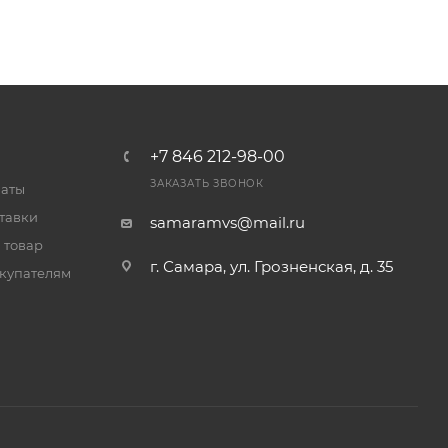
+7 846 212-98-00
ЗАКАЗАТЬ ЗВОНОК
латы
тавки
samaramvs@mail.ru
 товар
г. Самара, ул. Грозненская, д. 35
купателям