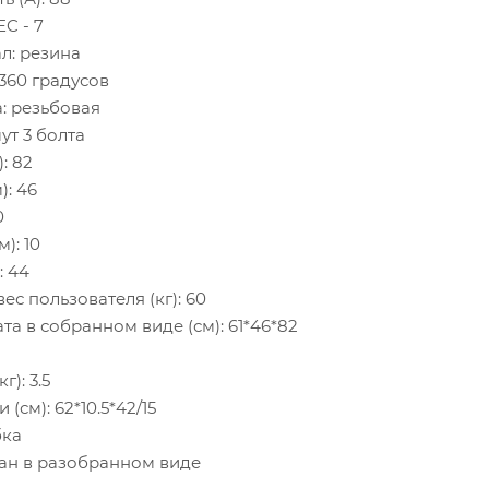
C - 7
л: резина
360 градусов
: резьбовая
ут 3 болта
: 82
): 46
0
): 10
: 44
с пользователя (кг): 60
а в собранном виде (см): 61*46*82
г): 3.5
(см): 62*10.5*42/15
бка
ан в разобранном виде