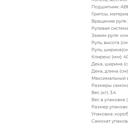
Подшипник: ABE
Грипсы, материа
Вращение руля 
Рулевая система
Зажим руля: хом
Руль, высота (см)
Руль, ширина(см
Клиренс (мм): 4
Дека, ширина (см
Дека, длина (см)
Максимальный ве
Размеры самокат
Вес (кг): 3.4
Вес в упаковке (к
Размер упаковки 
Упаковка: коро
Самокат упаков