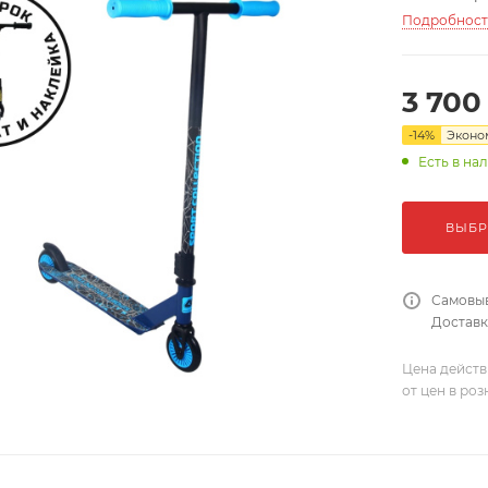
Подробнос
3 700
-
14
%
Экон
Есть в на
ВЫБР
Самовыв
Доставка
Цена действ
от цен в ро