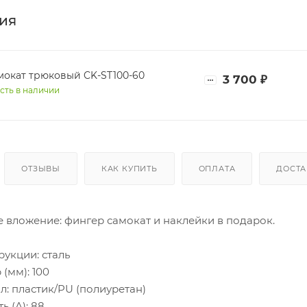
ия
мокат трюковый CK-ST100-60
3 700
₽
сть в наличии
ОТЗЫВЫ
КАК КУПИТЬ
ОПЛАТА
ДОСТА
 вложение: фингер самокат и наклейки в подарок.
укции: сталь
(мм): 100
л: пластик/PU (полиуретан)
ь (А): 88