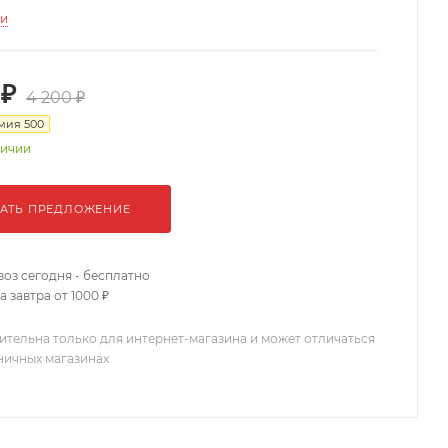
ти
 ₽
4 200 ₽
омия
500
личии
АТЬ ПРЕДЛОЖЕНИЕ
оз сегодня - бесплатно
 завтра от 1000 ₽
ительна только для интернет-магазина и может отличаться
зничных магазинах