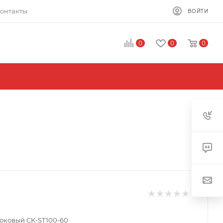
онтакты
ВОЙТИ
0
0
0
юковый CK-ST100-60