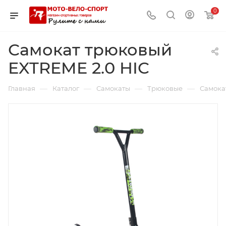
0
Самокат трюковый
EXTREME 2.0 HIC
—
—
—
—
Главная
Каталог
Самокаты
Трюковые
Самока