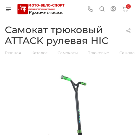
0
Самокат трюковый
ATTACK рулевая HIC
—
—
—
—
Главная
Каталог
Самокаты
Трюковые
Самока