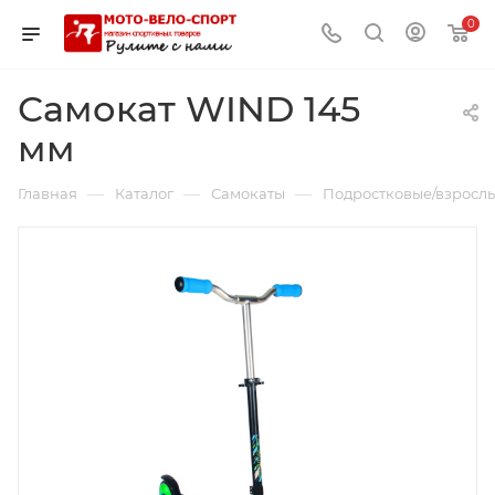
0
Самокат WIND 145
мм
—
—
—
Главная
Каталог
Самокаты
Подростковые/взросл