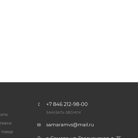
+7 846 212-98-00
ЗАКАЗАТЬ ЗВОНОК
латы
тавки
samaramvs@mail.ru
 товар