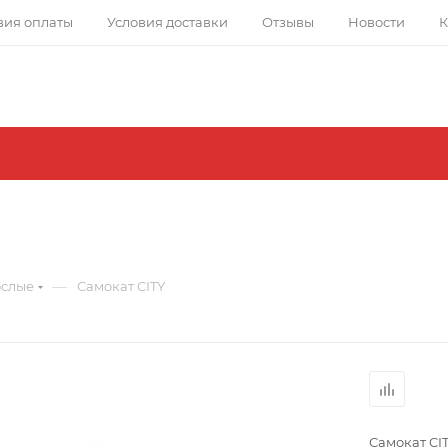
вия оплаты
Условия доставки
Отзывы
Новости
К
—
ослые
Самокат CITY
Самокат CI