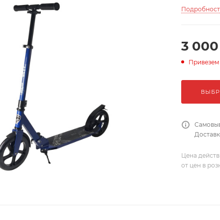
Подробнос
3 000
Привезем
ВЫБР
Самовыв
Доставка
Цена действ
от цен в ро