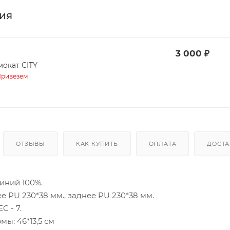
ия
3 000
₽
мокат CITY
ривезем
ОТЗЫВЫ
КАК КУПИТЬ
ОПЛАТА
ДОСТА
иний 100%.
е PU 230*38 мм., заднее PU 230*38 мм.
 - 7.
ы: 46*13,5 см