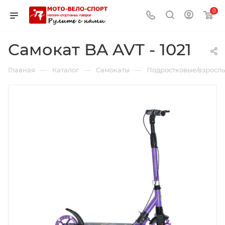
0
Самокат BA AVT - 1021
—
—
—
Главная
Каталог
Самокаты
Подростковые/взросл