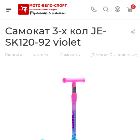
0
Самокат 3-х кол JE-
SK120-92 violet
—
—
—
Главная
Каталог
Самокаты
Детские 3-х колесные,