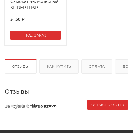
Самокат 4-х колесный
SLIDER IT16R
3 150
₽
ПОД ЗАКАЗ
ОТЗЫВЫ
КАК КУПИТЬ
ОПЛАТА
ДОС
Отзывы
Нет оценок
ОСТАВИТЬ ОТЗЫВ
Загрузка отзывов...