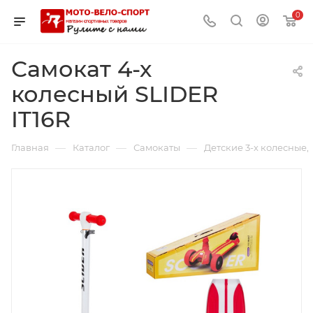
0
Самокат 4-х
колесный SLIDER
IT16R
—
—
—
Главная
Каталог
Самокаты
Детские 3-х колесные,