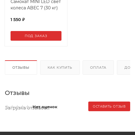
Самокат MINI LED свет
колеса ABEC 7 (30 кг)
1 550
₽
ПОД ЗАКАЗ
ОТЗЫВЫ
КАК КУПИТЬ
ОПЛАТА
ДОС
Отзывы
Нет оценок
ОСТАВИТЬ ОТЗЫВ
Загрузка отзывов...