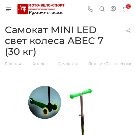
0
Самокат MINI LED
свет колеса ABEC 7
(30 кг)
—
—
—
Главная
Каталог
Самокаты
Детские 3-х колесные,