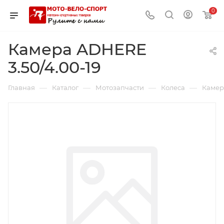
0
Камера ADHERE
3.50/4.00-19
—
—
—
—
Главная
Каталог
Мотозапчасти
Колеса
Камер