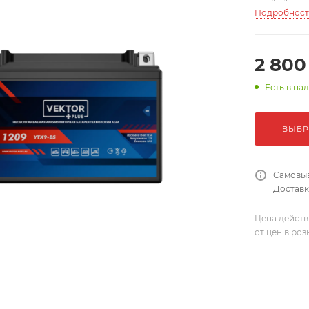
Подробнос
2 800
Есть в на
ВЫБР
Самовыв
Доставка
Цена действ
от цен в ро