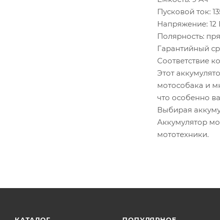
Пусковой ток: 13
Напряжение: 12 
Полярность: пр
Гарантийный сро
Соответствие ко
Этот аккумулято
мотособака и мн
что особенно ва
Выбирая аккумул
Аккумулятор мо
мототехники.
КАТАЛОГ
ПОПУЛЯРНОЕ