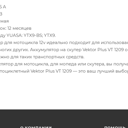
5 А
В
ямая
к: 12 месяцев
ду YUASA: YTX9-BS; YTX9.
р для мотоцикла 12v идеально подходит для использовани
огих других. Аккумулятор на скутер Vektor Plus VT 120
жно для таких транспортных средств.
ятор для мотоцикла, для мопеда или скутера, вы получа
тоциклетный Vektor Plus VT 1209 — это ваш лучший выб
О КОМПАНИИ
ПОМОЩЬ