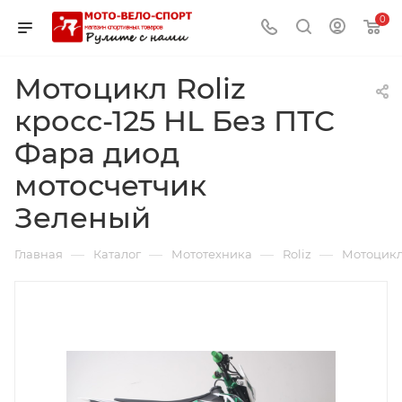
0
Мотоцикл Roliz
кросс-125 HL Без ПТС
Фара диод
мотосчетчик
Зеленый
—
—
—
—
Главная
Каталог
Мототехника
Roliz
Мотоцикл 