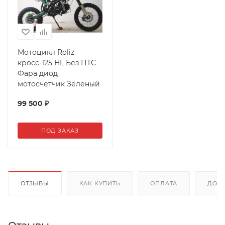
Мотоцикл Roliz
кросс-125 HL Без ПТС
Фара диод
мотосчетчик Зеленый
99 500
₽
ПОД ЗАКАЗ
ОТЗЫВЫ
КАК КУПИТЬ
ОПЛАТА
ДОС