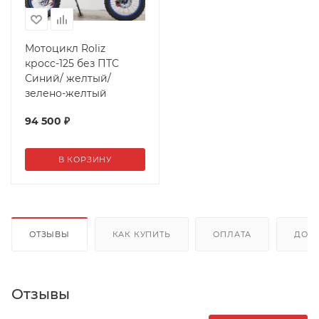
Мотоцикл Roliz
кросс-125 без ПТС
Синий/ желтый/
зелено-желтый
94 500
₽
В КОРЗИНУ
ОТЗЫВЫ
КАК КУПИТЬ
ОПЛАТА
ДОС
Отзывы