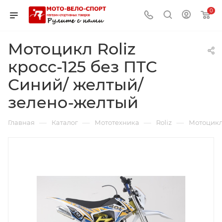
0
Мотоцикл Roliz
кросс-125 без ПТС
Синий/ желтый/
зелено-желтый
—
—
—
—
Главная
Каталог
Мототехника
Roliz
Мотоцикл 