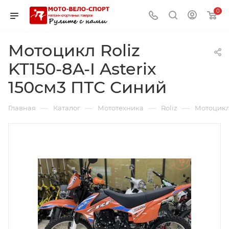
0
Мотоцикл Roliz
KT150-8A-I Asterix
150см3 ПТС Синий
—
—
—
—
Главная
Каталог
Мототехника
Roliz
Мотоцикл 