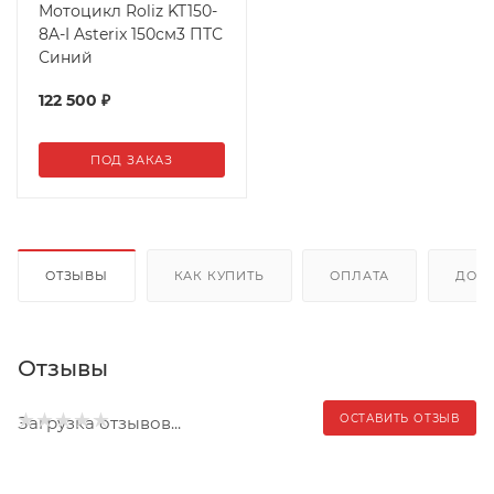
Мотоцикл Roliz KT150-
8A-I Asterix 150см3 ПТС
Синий
122 500
₽
ПОД ЗАКАЗ
ОТЗЫВЫ
КАК КУПИТЬ
ОПЛАТА
ДОС
Отзывы
ОСТАВИТЬ ОТЗЫВ
Загрузка отзывов...