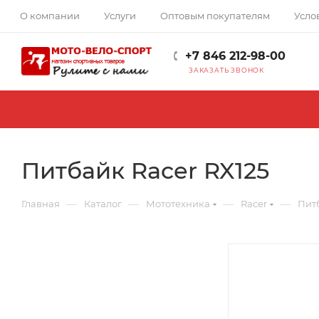
О компании
Услуги
Оптовым покупателям
Усло
+7 846 212-98-00
ЗАКАЗАТЬ ЗВОНОК
Питбайк Racer RX125
—
—
—
—
Главная
Каталог
Мототехника
Racer
Питб