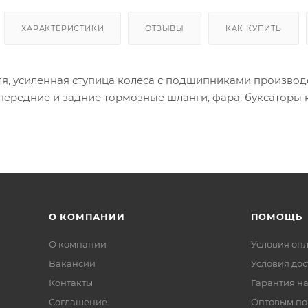
ХАРАКТЕРИСТИКИ
ОТЗЫВЫ
КАК КУПИТЬ
ля, усиленная ступица колеса с подшипниками производс
ередние и задние тормозные шланги, фара, буксаторы к
О КОМПАНИИ
ПОМОЩЬ
О компании
Условия оп
Вакансии
Условия дос
Контакты
Гарантия на
Соглашение
Оптовым по