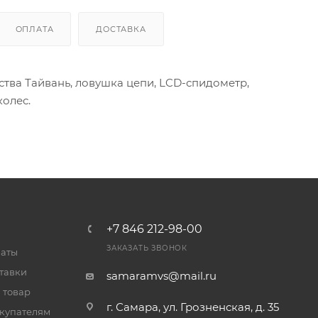
ОПЛАТА
ДОСТАВКА
тва Тайвань, ловушка цепи, LCD-спидометр,
олес.
+7 846 212-98-00
ЗАКАЗАТЬ ЗВОНОК
латы
тавки
samaramvs@mail.ru
 товар
г. Самара, ул. Грозненская, д. 35
купателям