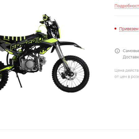
Подробнос
Привезем
Самовыв
Доставка
Цена действ
от цен в ро