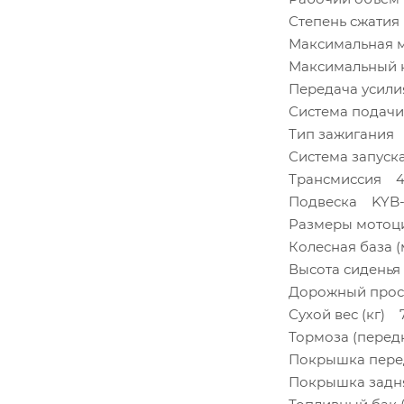
Степень сжатия 
Максимальная м
Максимальный к
Передача усили
Система подач
Тип зажигания 
Система запуск
Трансмиссия 4-
Подвеска KYB-
Размеры мотоци
Колесная база 
Высота сиденья
Дорожный прос
Сухой вес (кг) 
Тормоза (перед
Покрышка перед
Покрышка задня