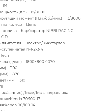
11:1
ощность (л.с.) 19/8000
рутящий момент (Н.м./об./мин.) 13/8000
я на колесо Цепь
и топлива Карбюратор NIBBI RACING
C.D.I
а двигателя Электро/Кикстартер
ступенчатая N-1-2-3-4
Tech
кла (д/в/ш) 1800×800×1070
(мм) 1190
 (мм) 870
вет (мм) 310
79
ние/задние):Диск/Диск, гидравлика
няя:Kenda 70/100-17
я:Kenda 90/100-14