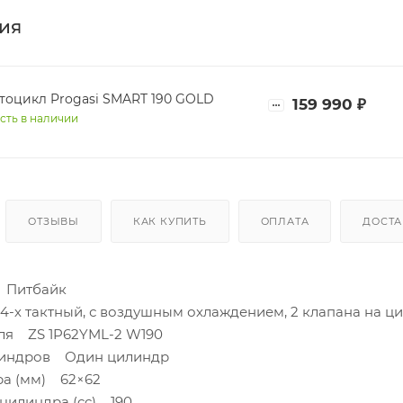
ия
тоцикл Progasi SMART 190 GOLD
159 990
₽
сть в наличии
ОТЗЫВЫ
КАК КУПИТЬ
ОПЛАТА
ДОСТА
 Питбайк
4-х тактный, с воздушным охлаждением, 2 клапана на ц
ля ZS 1P62YML-2 W190
линдров Один цилиндр
ра (мм) 62×62
цилиндра (cc) 190