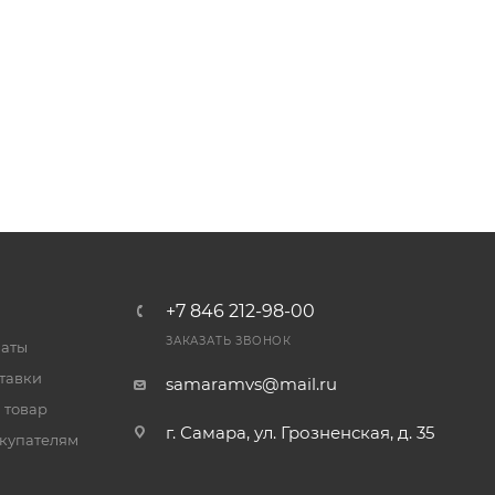
+7 846 212-98-00
ЗАКАЗАТЬ ЗВОНОК
латы
тавки
samaramvs@mail.ru
 товар
г. Самара, ул. Грозненская, д. 35
купателям