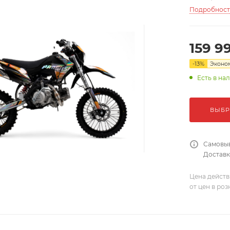
Подробнос
159 9
-
13
%
Эконо
Есть в на
ВЫБР
Самовыв
Доставка
Цена действ
от цен в ро