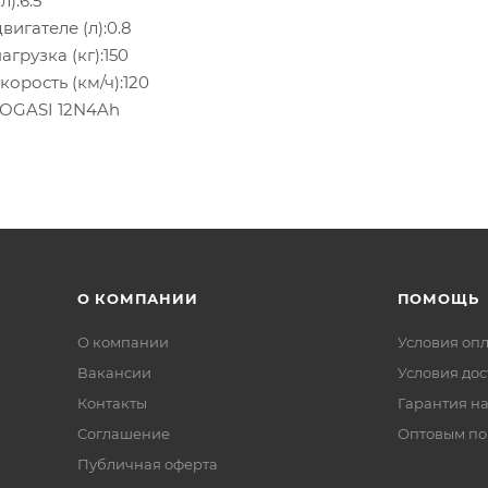
):6.5
вигателе (л):0.8
грузка (кг):150
орость (км/ч):120
ROGASI 12N4Ah
О КОМПАНИИ
ПОМОЩЬ
О компании
Условия оп
Вакансии
Условия дос
Контакты
Гарантия на
Соглашение
Оптовым по
Публичная оферта