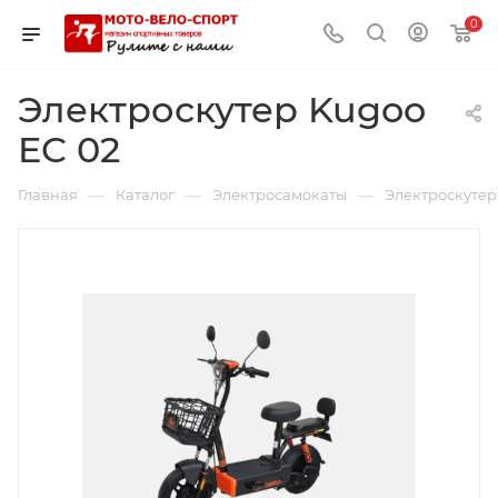
0
Электроскутер Kugoo
EC 02
—
—
—
Главная
Каталог
Электросамокаты
Электроскутер