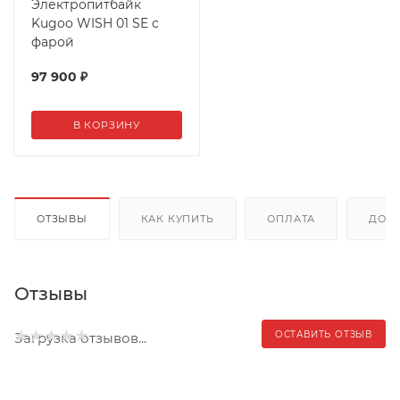
Электропитбайк
Kugoo WISH 01 SE с
фарой
97 900
₽
В КОРЗИНУ
ОТЗЫВЫ
КАК КУПИТЬ
ОПЛАТА
ДОС
Отзывы
ОСТАВИТЬ ОТЗЫВ
Загрузка отзывов...