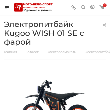
0
Электропитбайк
Kugoo WISH 01 SE с
фарой
—
—
—
Главная
Каталог
Электросамокаты
Электропитба