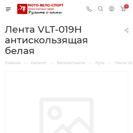
0
Лента VLT-019H
антискользящая
белая
—
—
—
—
Главная
Каталог
Велозапчасти
Руль
Лента VL