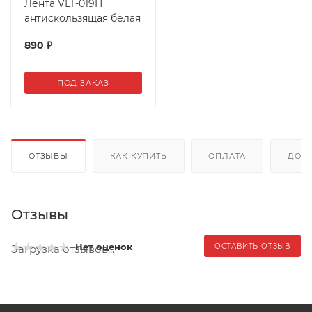
Лента VLT-019H
антискользящая белая
890
₽
ПОД ЗАКАЗ
ОТЗЫВЫ
КАК КУПИТЬ
ОПЛАТА
ДОС
Отзывы
Нет оценок
ОСТАВИТЬ ОТЗЫВ
Загрузка отзывов...